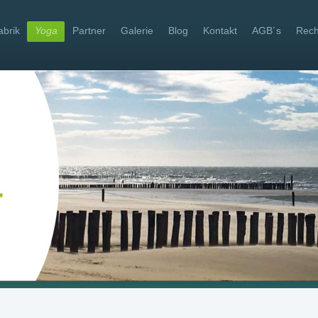
abrik
Yoga
Partner
Galerie
Blog
Kontakt
AGB´s
Rech