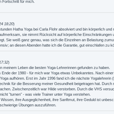
Fortschritt für mich.
24 18:20
)
tunden Hatha Yoga bei Carla Flohr absolviert und bin körperlich und
 aufmerksam, sie nimmt Rücksicht auf körperliche Einschränkungen un
ingt. Sie weiß ganz genau, was sich die Einzelnen an Belastung zum
tensiv; an diesen Abenden hatte ich die Garantie, gut einschlafen zu k
17:32
)
 in meinem Leben die besten Yoga-Lehrerinnen gefunden zu haben.
its Ende der 1980 - für mich war Yoga etwas Unbekanntes. Nach einer
Yoga aufhören. Erst im Jahr 1996 fand ich die nächste Yogalehrerin (
echnik für die Besserung meiner Gesundheit beigetragen hat. Durc
chen. Zwischenzeitlich war Hilde verstorben. Durch die VHS versuc
nicht "turnen" - was viele Trainer unter Yoga verstehen.
 Wissen, ihre Ausgeglichenheit, ihre Sanftmut, ihre Geduld ist unbesc
 schwierige Übungen auszuführen.