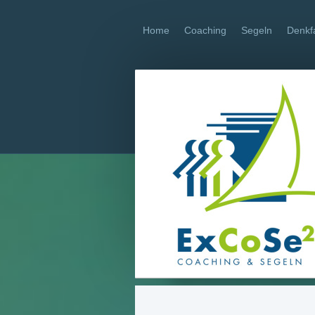
Home
Coaching
Segeln
Denkf