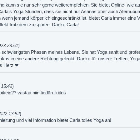
nd kann sie nur sehr gerne weiterempfehlen. Sie bietet Online- wie 
rla’s Yoga Stunden, dass sie nicht nur Asanas aber auch Atemübung
h wenn jemand körperlich eingeschränkt ist, bietet Carla immer eine 
ffekt trotzdem zu spüren. Danke Carla!
023 23:51
)
der schwierigsten Phasen meines Lebens. Sie hat Yoga sanft und profe
kus in eine andere Richtung gelenkt. Danke für unsere Treffen, Yoga
es Herz ❤
 15:42
)
oikein?? vastaa niin tiedän..kiitos
2022 13:52
)
nleitung und viel Information bietet Carla tolles Yoga an!