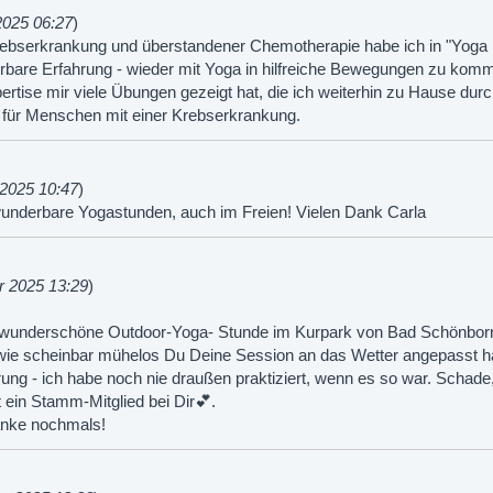
2025 06:27
)
ebserkrankung und überstandener Chemotherapie habe ich in "Yoga
rbare Erfahrung - wieder mit Yoga in hilfreiche Bewegungen zu kommen
xpertise mir viele Übungen gezeigt hat, die ich weiterhin zu Hause du
 für Menschen mit einer Krebserkrankung.
 2025 10:47
)
underbare Yogastunden, auch im Freien! Vielen Dank Carla
r 2025 13:29
)
e wunderschöne Outdoor-Yoga- Stunde im Kurpark von Bad Schönbor
 wie scheinbar mühelos Du Deine Session an das Wetter angepasst ha
ung - ich habe noch nie draußen praktiziert, wenn es so war. Schade
t ein Stamm-Mitglied bei Dir💕.
anke nochmals!