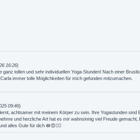
26 16:26
)
ie ganz tollen und sehr individuellen Yoga-Stunden! Nach einer Brus
t Carla immer tolle Möglichkeiten für mich gefunden mitzumachen.
025 09:46
)
lernt, achtsamer mit meinem Körper zu sein. Ihre Yogastunden sind 
ehme und herzliche Art hat es mir wahnsinnig viel Freude gemacht, b
nd alles Gute für dich 🪷😍🧘‍♀️