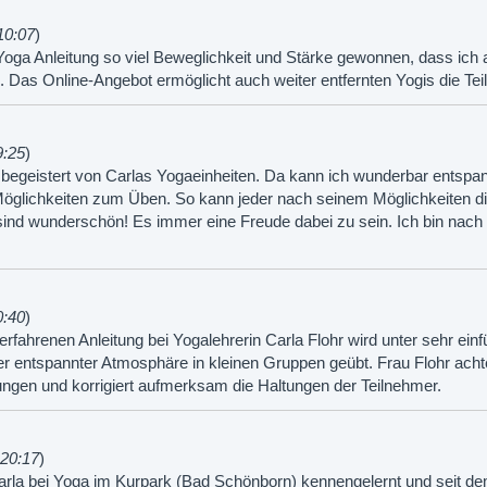
10:07
)
 Yoga Anleitung so viel Beweglichkeit und Stärke gewonnen, dass ich a
 Das Online-Angebot ermöglicht auch weiter entfernten Yogis die Te
9:25
)
begeistert von Carlas Yogaeinheiten. Da kann ich wunderbar entspann
 Möglichkeiten zum Üben. So kann jeder nach seinem Möglichkeiten 
nd wunderschön! Es immer eine Freude dabei zu sein. Ich bin nac
0:40
)
rfahrenen Anleitung bei Yogalehrerin Carla Flohr wird unter sehr einfü
 entspannter Atmosphäre in kleinen Gruppen geübt. Frau Flohr achtet 
gen und korrigiert aufmerksam die Haltungen der Teilnehmer.
 20:17
)
arla bei Yoga im Kurpark (Bad Schönborn) kennengelernt und seit de