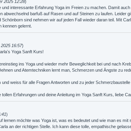
r 2025 12:28
)
e und interessante Erfahrung Yoga im Freien zu machen. Damit auc
 abwechselnd barfuß auf Rasen und auf Steinen zu laufen. Leider gib
 Schönborn sind nehmen wir auf jeden Fall wieder daran teil. Mit Car
n kennen gelernt.
 2025 16:57
)
arla's Yoga Sanft Kurs!
dereinstieg ins Yoga und wieder mehr Beweglichkeit bei und nach Kre
ehnen und Atemtechniken lernt man, Schmerzen und Ängste zu redu
am und weiss für alle Fragen Antworten und zu jeder Schmerzbaustell
ie tollen Erfahrungen und deine Anleitung im Yoga Sanft Kurs, liebe Car
5:41
)
 lernen möchte was Yoga ist, was es bedeutet und wie man es mit s
arla an der richtigen Stelle. Ich kann diese tolle, empathische gelas