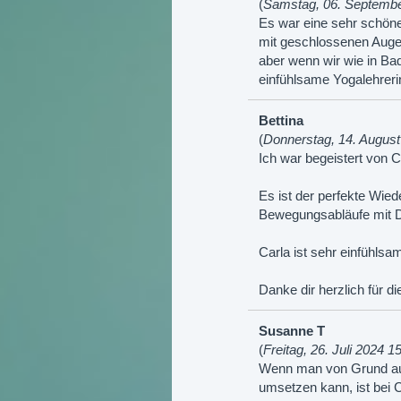
(
Samstag, 06. Septembe
Es war eine sehr schön
mit geschlossenen Augen
aber wenn wir wie in Bad
einfühlsame Yogalehreri
Bettina
(
Donnerstag, 14. August
Ich war begeistert von C
Es ist der perfekte Wie
Bewegungsabläufe mit D
Carla ist sehr einfühls
Danke dir herzlich für d
Susanne T
(
Freitag, 26. Juli 2024 1
Wenn man von Grund auf
umsetzen kann, ist bei C